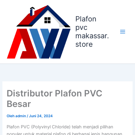
Lewati
ke
Plafon
konten
pvc
makassar.
store
Distributor Plafon PVC
Besar
Oleh
admin
/
Juni 24, 2024
Plafon PVC (Polyvinyl Chloride) telah menjadi pilihan
populer untuk material plafon di berbagai jenis bangunan,