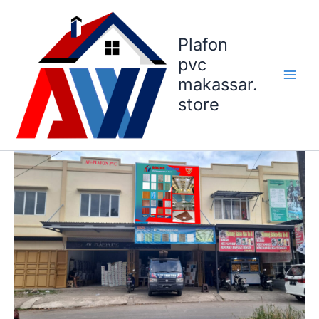
Lewati
ke
Plafon
konten
pvc
makassar.
store