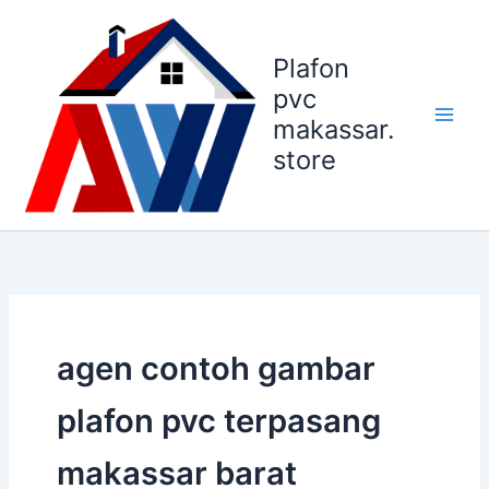
Lewati
ke
Plafon
konten
pvc
makassar.
store
agen contoh gambar
plafon pvc terpasang
makassar barat