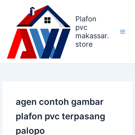
Lewati
ke
Plafon
konten
pvc
makassar.
store
agen contoh gambar
plafon pvc terpasang
palopo