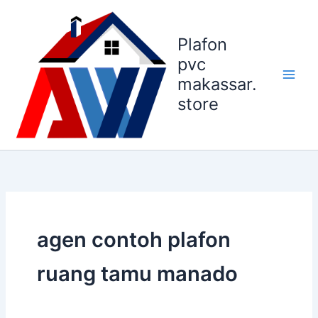
Lewati
ke
Plafon
konten
pvc
makassar.
store
agen contoh plafon
ruang tamu manado