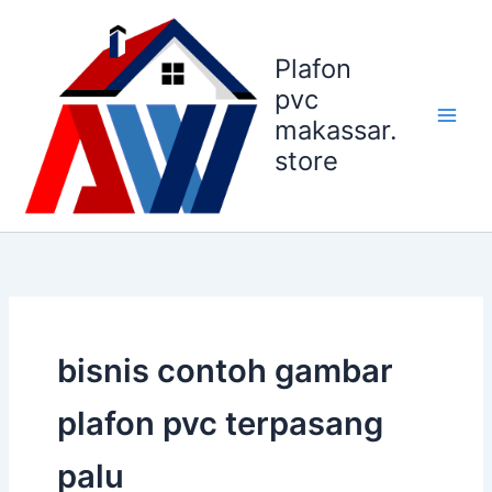
Lewati
ke
Plafon
konten
pvc
makassar.
store
bisnis contoh gambar
plafon pvc terpasang
palu