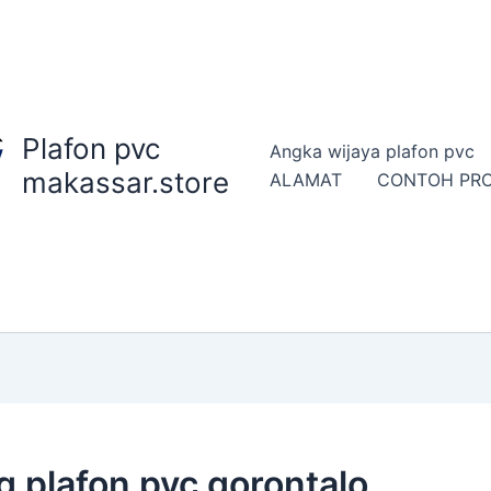
Plafon pvc
Angka wijaya plafon pvc
makassar.store
ALAMAT
CONTOH PR
g plafon pvc gorontalo