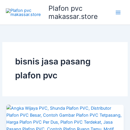
Lewati
Plafon pvc
ke
makassar.store
konten
bisnis jasa pasang
plafon pvc