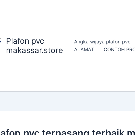
Plafon pvc
Angka wijaya plafon pvc
makassar.store
ALAMAT
CONTOH PR
afon pvc terpasang terbaik 