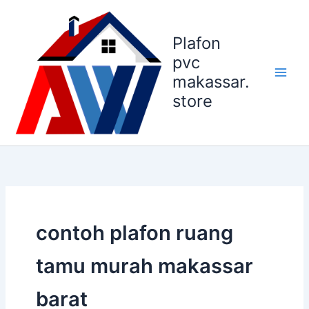
Lewati
ke
Plafon
konten
pvc
makassar.
store
contoh plafon ruang
tamu murah makassar
barat