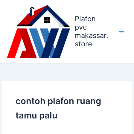
Lewati
ke
Plafon
konten
pvc
makassar.
store
contoh plafon ruang
tamu palu