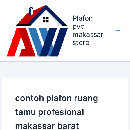
Lewati
ke
Plafon
konten
pvc
makassar.
store
contoh plafon ruang
tamu profesional
makassar barat