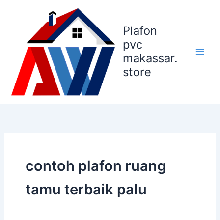
Lewati
ke
Plafon
konten
pvc
makassar.
store
contoh plafon ruang
tamu terbaik palu