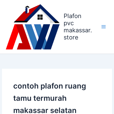
Lewati
ke
Plafon
konten
pvc
makassar.
store
contoh plafon ruang
tamu termurah
makassar selatan