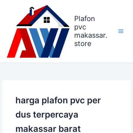
Lewati
ke
Plafon
konten
pvc
makassar.
store
harga plafon pvc per
dus terpercaya
makassar barat