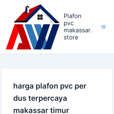
Lewati
ke
Plafon
konten
pvc
makassar.
store
harga plafon pvc per
dus terpercaya
makassar timur