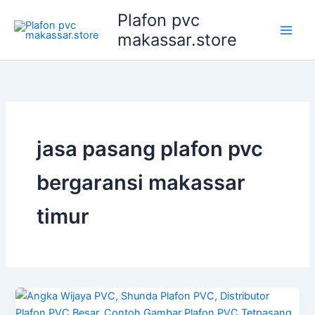
Lewati
Plafon pvc
ke
makassar.store
konten
jasa pasang plafon pvc
bergaransi makassar
timur