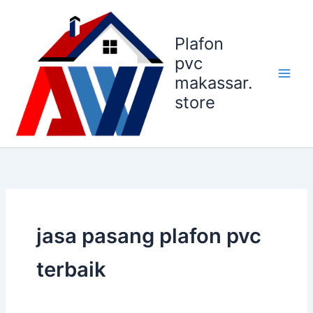
Lewati
ke
Plafon
konten
pvc
makassar.
store
jasa pasang plafon pvc
terbaik