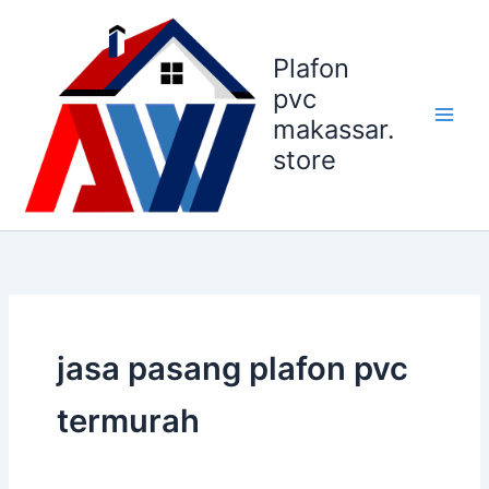
Lewati
ke
Plafon
konten
pvc
makassar.
store
jasa pasang plafon pvc
termurah