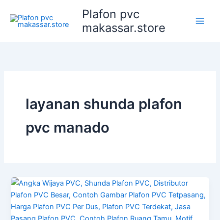
Lewati
Plafon pvc
ke
makassar.store
konten
layanan shunda plafon
pvc manado