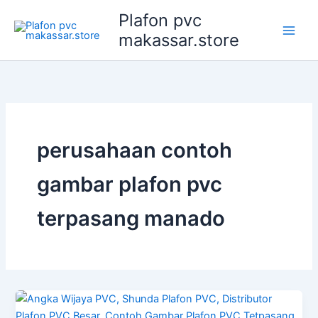
Lewati
Plafon pvc
ke
makassar.store
konten
perusahaan contoh
gambar plafon pvc
terpasang manado