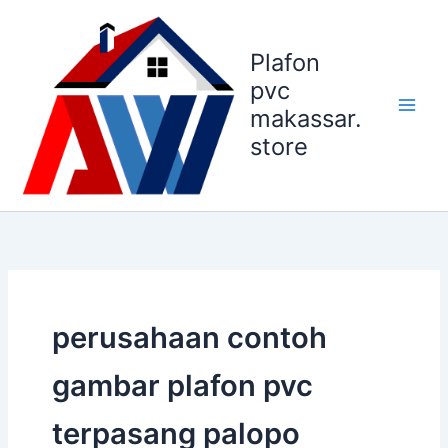
Lewati
ke
Plafon
konten
pvc
makassar.
store
perusahaan contoh
gambar plafon pvc
terpasang palopo