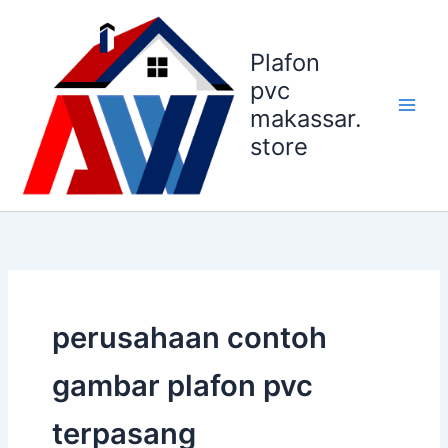
Lewati
ke
Plafon
konten
pvc
makassar.
store
perusahaan contoh
gambar plafon pvc
terpasang