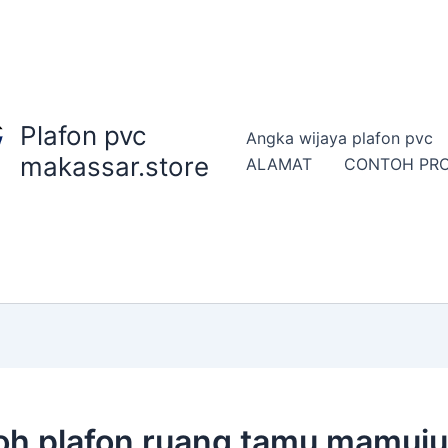
Plafon pvc
Angka wijaya plafon pvc
makassar.store
ALAMAT
CONTOH PR
oh plafon ruang tamu mamuju