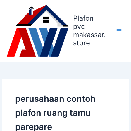
Lewati
ke
Plafon
konten
pvc
makassar.
store
perusahaan contoh
plafon ruang tamu
parepare