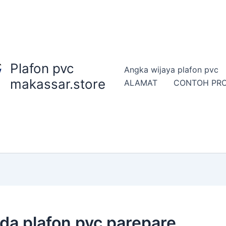
Plafon pvc
Angka wijaya plafon pvc
makassar.store
ALAMAT
CONTOH PR
a plafon pvc parepare