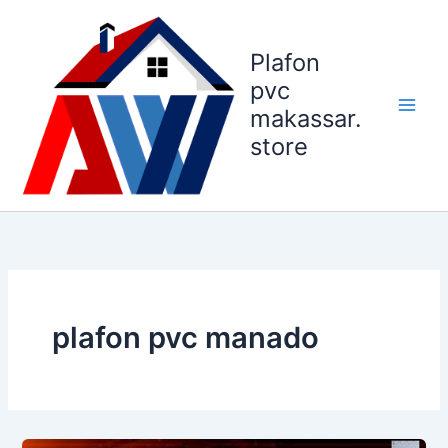
Lewati
ke
Plafon
konten
pvc
makassar.
store
plafon pvc manado