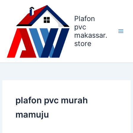
Lewati
ke
Plafon
konten
pvc
makassar.
store
plafon pvc murah
mamuju