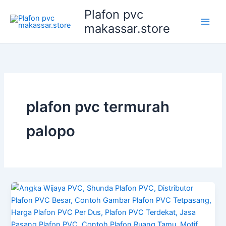
Lewati
Plafon pvc
ke
makassar.store
konten
plafon pvc termurah
palopo