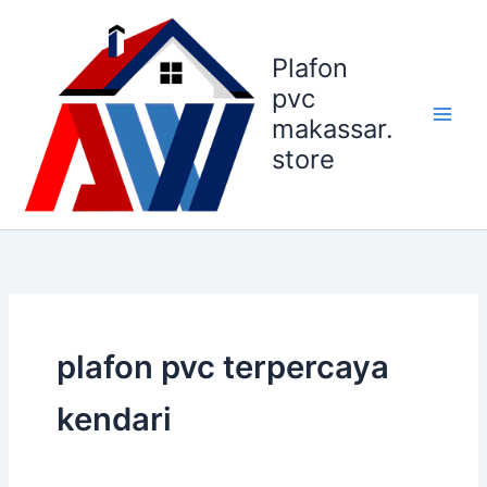
Lewati
ke
Plafon
konten
pvc
makassar.
store
plafon pvc terpercaya
kendari