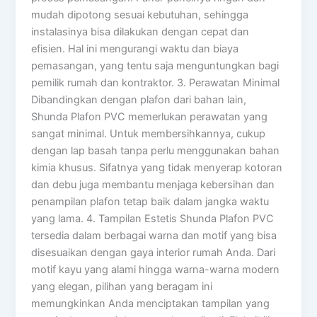
mudah dipotong sesuai kebutuhan, sehingga
instalasinya bisa dilakukan dengan cepat dan
efisien. Hal ini mengurangi waktu dan biaya
pemasangan, yang tentu saja menguntungkan bagi
pemilik rumah dan kontraktor. 3. Perawatan Minimal
Dibandingkan dengan plafon dari bahan lain,
Shunda Plafon PVC memerlukan perawatan yang
sangat minimal. Untuk membersihkannya, cukup
dengan lap basah tanpa perlu menggunakan bahan
kimia khusus. Sifatnya yang tidak menyerap kotoran
dan debu juga membantu menjaga kebersihan dan
penampilan plafon tetap baik dalam jangka waktu
yang lama. 4. Tampilan Estetis Shunda Plafon PVC
tersedia dalam berbagai warna dan motif yang bisa
disesuaikan dengan gaya interior rumah Anda. Dari
motif kayu yang alami hingga warna-warna modern
yang elegan, pilihan yang beragam ini
memungkinkan Anda menciptakan tampilan yang