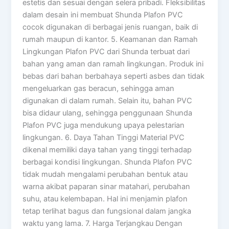
estetis dan sesuai dengan selera pribadi. Fleksibilitas
dalam desain ini membuat Shunda Plafon PVC
cocok digunakan di berbagai jenis ruangan, baik di
rumah maupun di kantor. 5. Keamanan dan Ramah
Lingkungan Plafon PVC dari Shunda terbuat dari
bahan yang aman dan ramah lingkungan. Produk ini
bebas dari bahan berbahaya seperti asbes dan tidak
mengeluarkan gas beracun, sehingga aman
digunakan di dalam rumah. Selain itu, bahan PVC
bisa didaur ulang, sehingga penggunaan Shunda
Plafon PVC juga mendukung upaya pelestarian
lingkungan. 6. Daya Tahan Tinggi Material PVC
dikenal memiliki daya tahan yang tinggi terhadap
berbagai kondisi lingkungan. Shunda Plafon PVC
tidak mudah mengalami perubahan bentuk atau
warna akibat paparan sinar matahari, perubahan
suhu, atau kelembapan. Hal ini menjamin plafon
tetap terlihat bagus dan fungsional dalam jangka
waktu yang lama. 7. Harga Terjangkau Dengan