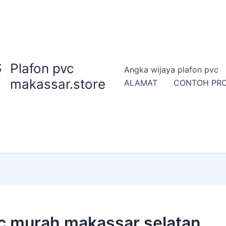
Plafon pvc
Angka wijaya plafon pvc
makassar.store
ALAMAT
CONTOH PR
c murah makassar selatan