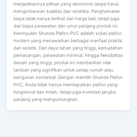
menjadikannya pilihan yang ekonomis tanpa harus
mengorbankan kualitas dan estetika. Penghematan
biaya tidak hanya terlihat dari harga beli, tetapi juga
dari biaya perawatan dan umur panjang produk ini.
Kesimpulan Shunda Plafon PVC adalah solusi plafon
modern yang menawarkan berbagai manfaat praktis
dan estetis. Dari daya tahan yang tinggi, kemudahan
pemasangan, perawatan minimal, hingga fleksibilitas
desain yang tinggi, produk ini memberikan nilai
tambah yang signifikan untuk setiap rumah atau
bangunan komersial. Dengan memilih Shunda Plafon
PVC, Anda tidak hanya mendapatkan plafon yang
fungsional dan indah, tetapi juga investasi jangka
panjang yang menguntungkan.