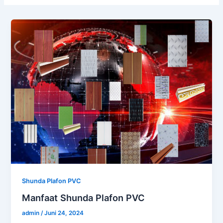
Shunda Plafon PVC
Manfaat Shunda Plafon PVC
admin
/
Juni 24, 2024