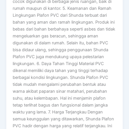
cocok digunakan di berbagai jenis ruangan, baik di
rumah maupun di kantor. 5. Keamanan dan Ramah
Lingkungan Plafon PVC dari Shunda terbuat dari
bahan yang aman dan ramah lingkungan. Produk ini
bebas dari bahan berbahaya seperti asbes dan tidak
mengeluarkan gas beracun, sehingga aman
digunakan di dalam rumah. Selain itu, bahan PVC
bisa didaur ulang, sehingga penggunaan Shunda
Plafon PVC juga mendukung upaya pelestarian
lingkungan. 6. Daya Tahan Tinggi Material PVC
dikenal memiliki daya tahan yang tinggi terhadap
berbagai kondisi lingkungan. Shunda Plafon PVC
tidak mudah mengalami perubahan bentuk atau
warna akibat paparan sinar matahari, perubahan
suhu, atau kelembapan. Hal ini menjamin plafon
tetap terlihat bagus dan fungsional dalam jangka
waktu yang lama. 7. Harga Terjangkau Dengan
semua keunggulan yang ditawarkan, Shunda Plafon
PVC hadir dengan harga yang relatif terjangkau. Ini