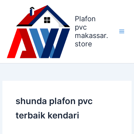
Lewati
ke
Plafon
konten
pvc
makassar.
store
shunda plafon pvc
terbaik kendari