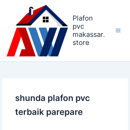
Lewati
ke
Plafon
konten
pvc
makassar.
store
shunda plafon pvc
terbaik parepare