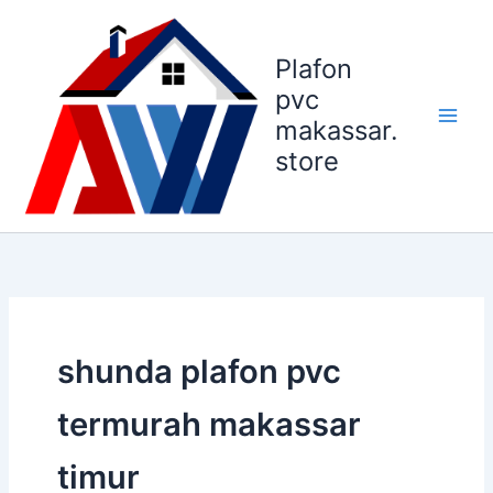
Lewati
ke
Plafon
konten
pvc
makassar.
store
shunda plafon pvc
termurah makassar
timur