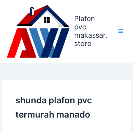
Lewati
ke
Plafon
konten
pvc
makassar.
store
shunda plafon pvc
termurah manado