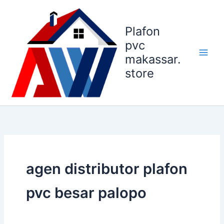
Lewati
ke
Plafon
konten
pvc
makassar.
store
agen distributor plafon
pvc besar palopo