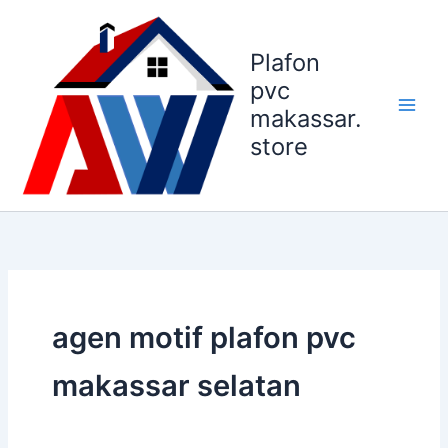
Lewati
ke
Plafon
konten
pvc
makassar.
store
agen motif plafon pvc
makassar selatan