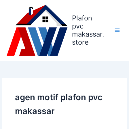
Lewati
ke
Plafon
konten
pvc
makassar.
store
agen motif plafon pvc
makassar