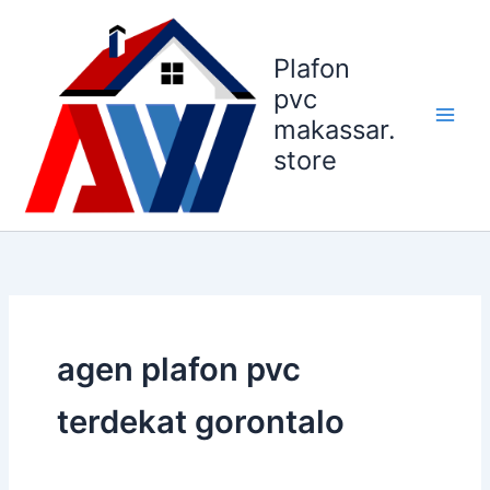
Lewati
ke
Plafon
konten
pvc
makassar.
store
agen plafon pvc
terdekat gorontalo