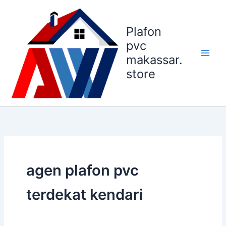
Lewati
ke
Plafon
konten
pvc
makassar.
store
agen plafon pvc
terdekat kendari