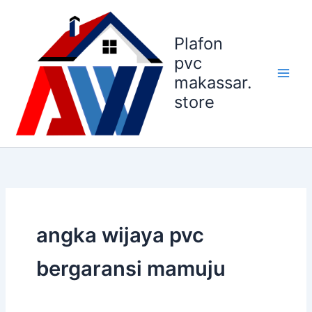
Lewati
ke
Plafon
konten
pvc
makassar.
store
angka wijaya pvc
bergaransi mamuju