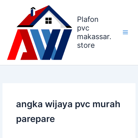
Lewati
ke
Plafon
konten
pvc
makassar.
store
angka wijaya pvc murah
parepare