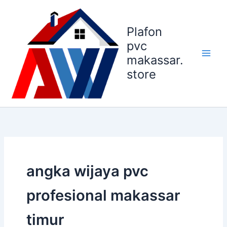
Lewati
ke
Plafon
konten
pvc
makassar.
store
angka wijaya pvc
profesional makassar
timur