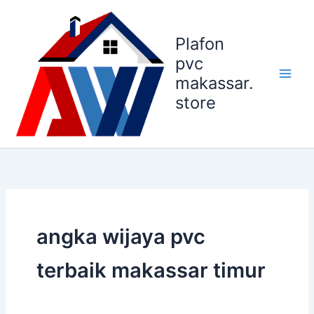
Lewati
ke
Plafon
konten
pvc
makassar.
store
angka wijaya pvc
terbaik makassar timur