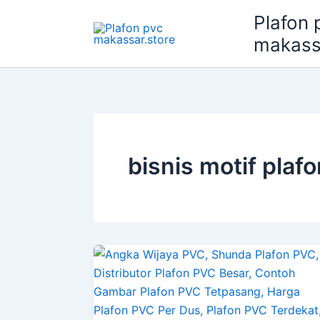
Lewati
Plafon 
ke
makass
konten
bisnis motif pla