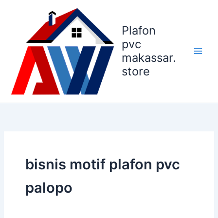
Lewati
ke
Plafon
konten
pvc
makassar.
store
bisnis motif plafon pvc
palopo