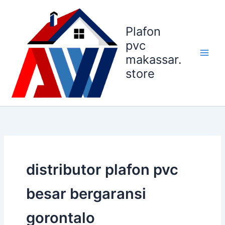
Lewati
ke
Plafon
konten
pvc
makassar.
store
distributor plafon pvc
besar bergaransi
gorontalo