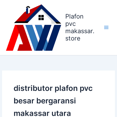
Lewati
ke
Plafon
konten
pvc
makassar.
store
distributor plafon pvc
besar bergaransi
makassar utara